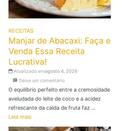
RECEITAS
Manjar de Abacaxi: Faça e
Venda Essa Receita
Lucrativa!
Atualizado em
agosto 4, 2026
em
Deixe um comentário
Manjar
O equilíbrio perfeito entre a cremosidade
de
aveludada do leite de coco e a acidez
Abacaxi:
refrescante da calda de fruta faz …
Faça
Leia mais
e