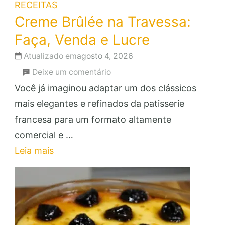
RECEITAS
Creme Brûlée na Travessa:
Faça, Venda e Lucre
Atualizado em
agosto 4, 2026
em
Deixe um comentário
Creme
Você já imaginou adaptar um dos clássicos
Brûlée
mais elegantes e refinados da patisserie
na
francesa para um formato altamente
Travessa:
comercial e …
Faça,
Leia mais
Venda
e
Lucre