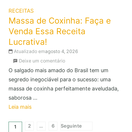
RECEITAS
Massa de Coxinha: Faça e
Venda Essa Receita
Lucrativa!
Atualizado em
agosto 4, 2026
em
Deixe um comentário
Massa
O salgado mais amado do Brasil tem um
de
segredo inegociável para o sucesso: uma
Coxinha:
massa de coxinha perfeitamente aveludada,
Faça
saborosa …
e
Leia mais
Venda
Paginação
Essa
2
…
6
Seguinte
1
Página
Página
Página