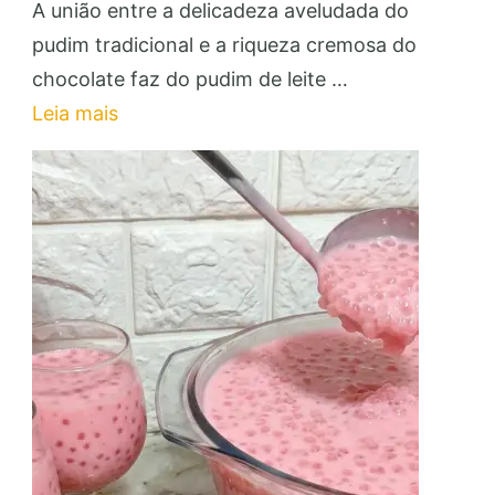
Pudim
A união entre a delicadeza aveludada do
de
pudim tradicional e a riqueza cremosa do
Leite
chocolate faz do pudim de leite …
com
Leia mais
Brigadeiro:
Faça
e
Venda
para
Lucrar!