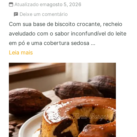
Atualizado em
agosto 5, 2026
em
Deixe um comentário
Torta
Com sua base de biscoito crocante, recheio
Cheesecake
aveludado com o sabor inconfundível do leite
de
em pó e uma cobertura sedosa …
Leite
Leia mais
Ninho:
Faça
e
Venda
com
Lucro!