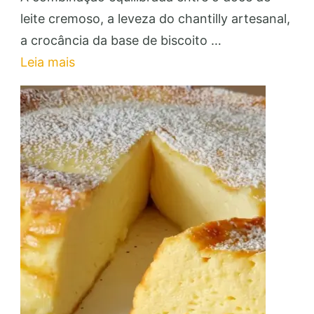
na
leite cremoso, a leveza do chantilly artesanal,
Travessa:
a crocância da base de biscoito …
Faça
Leia mais
e
Venda
Essa
Sobremesa
Lucrativa!