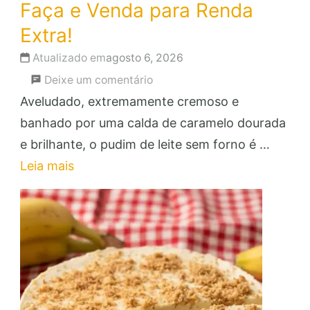
Faça e Venda para Renda
Extra!
Atualizado em
agosto 6, 2026
em
Deixe um comentário
Pudim
Aveludado, extremamente cremoso e
de
banhado por uma calda de caramelo dourada
Leite
e brilhante, o pudim de leite sem forno é …
Sem
Leia mais
Forno:
Faça
e
Venda
para
Renda