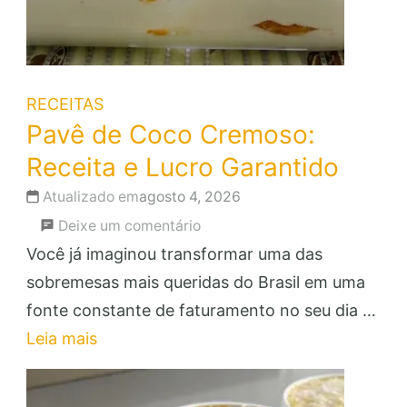
RECEITAS
Pavê de Coco Cremoso:
Receita e Lucro Garantido
Atualizado em
agosto 4, 2026
em
Deixe um comentário
Pavê
Você já imaginou transformar uma das
de
sobremesas mais queridas do Brasil em uma
Coco
fonte constante de faturamento no seu dia …
Cremoso:
Leia mais
Receita
e