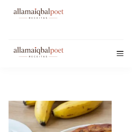
allamaiqbalpo
et.com
allamaiqbalpo
et.com