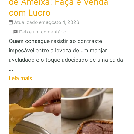
de Ameixa: Faça e Venda
com Lucro
Atualizado em
agosto 4, 2026
em
Deixe um comentário
Manjar
Quem consegue resistir ao contraste
de
impecável entre a leveza de um manjar
Coco
aveludado e o toque adocicado de uma calda
com
…
Calda
Leia mais
de
Ameixa:
Faça
e
Venda
com