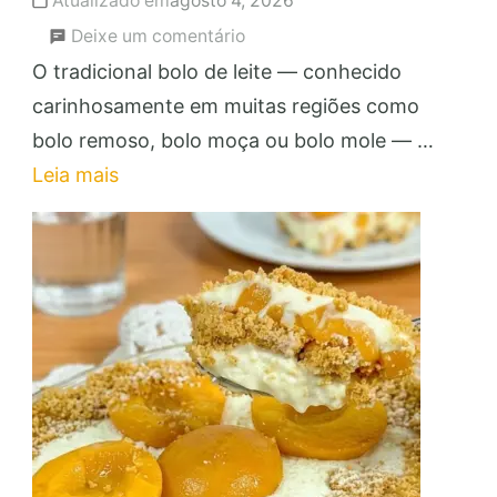
Atualizado em
agosto 4, 2026
em
Deixe um comentário
Bolo
O tradicional bolo de leite — conhecido
de
carinhosamente em muitas regiões como
Leite:
bolo remoso, bolo moça ou bolo mole — …
Faça
Leia mais
e
Venda
Essa
Delícia
para
Lucrar!