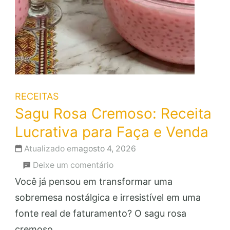
RECEITAS
Sagu Rosa Cremoso: Receita
Lucrativa para Faça e Venda
Atualizado em
agosto 4, 2026
em
Deixe um comentário
Sagu
Você já pensou em transformar uma
Rosa
sobremesa nostálgica e irresistível em uma
Cremoso:
fonte real de faturamento? O sagu rosa
Receita
cremoso …