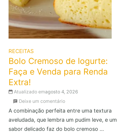
RECEITAS
Bolo Cremoso de Iogurte:
Faça e Venda para Renda
Extra!
Atualizado em
agosto 4, 2026
em
Deixe um comentário
Bolo
A combinação perfeita entre uma textura
Cremoso
aveludada, que lembra um pudim leve, e um
de
sabor delicado faz do bolo cremoso …