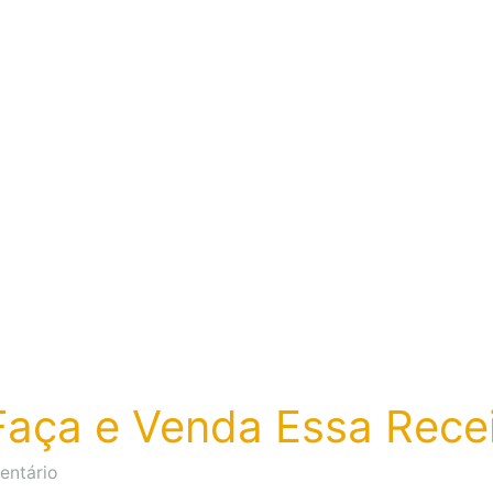
aça e Venda Essa Recei
em
entário