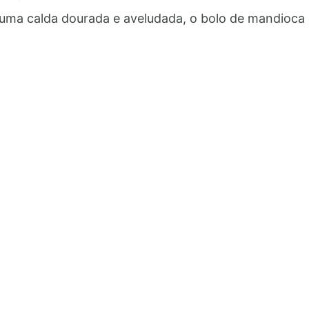
Bolo
a calda dourada e aveludada, o bolo de mandioca c
de
Mandioca
Caramelizado:
Faça
e
Venda
Essa
Delícia!