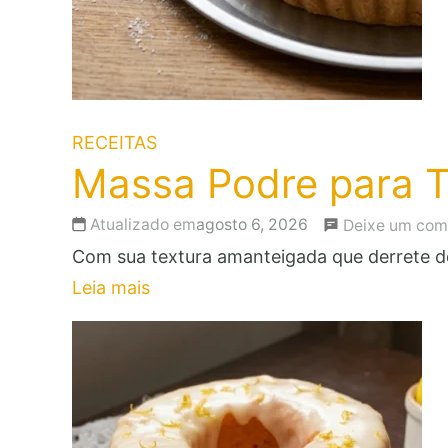
RECEITAS
Massa Podre para T
Atualizado em
agosto 6, 2026
Deixe um com
Com sua textura amanteigada que derrete de
Leia mais