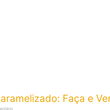
Venda
para
Renda
Extra!
aramelizado: Faça e Ven
em
entário