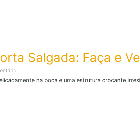
orta Salgada: Faça e V
em
entário
Massa
licadamente na boca e uma estrutura crocante irresi
Podre
para
Torta
Salgada:
Faça
e