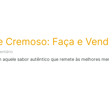
e Cremoso: Faça e Vend
em
entário
Suco
 aquele sabor autêntico que remete às melhores me
de
Milho
Verde
Cremoso:
Faça
e