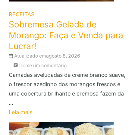
RECEITAS
Sobremesa Gelada de
Morango: Faça e Venda para
Lucrar!
Atualizado em
agosto 8, 2026
em
Deixe um comentário
Sobremesa
Camadas aveludadas de creme branco suave,
Gelada
o frescor azedinho dos morangos frescos e
de
uma cobertura brilhante e cremosa fazem da
Morango:
…
Faça
Leia mais
e
Venda