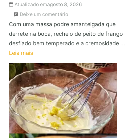
Atualizado em
agosto 8, 2026
em
Deixe um comentário
Empadão
Com uma massa podre amanteigada que
de
derrete na boca, recheio de peito de frango
Frango
desfiado bem temperado e a cremosidade …
com
Leia mais
Requeijão:
Faça
e
Venda
para
Lucrar!