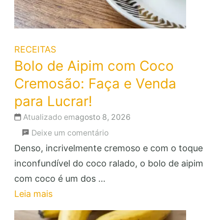
RECEITAS
Bolo de Aipim com Coco
Cremosão: Faça e Venda
para Lucrar!
Atualizado em
agosto 8, 2026
em
Deixe um comentário
Bolo
Denso, incrivelmente cremoso e com o toque
de
inconfundível do coco ralado, o bolo de aipim
Aipim
com coco é um dos …
com
Leia mais
Coco