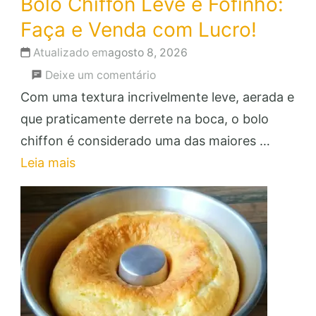
Bolo Chiffon Leve e Fofinho:
Faça e Venda com Lucro!
Atualizado em
agosto 8, 2026
em
Deixe um comentário
Bolo
Com uma textura incrivelmente leve, aerada e
Chiffon
que praticamente derrete na boca, o bolo
Leve
chiffon é considerado uma das maiores …
e
Leia mais
Fofinho:
Faça
e
Venda
com
Lucro!