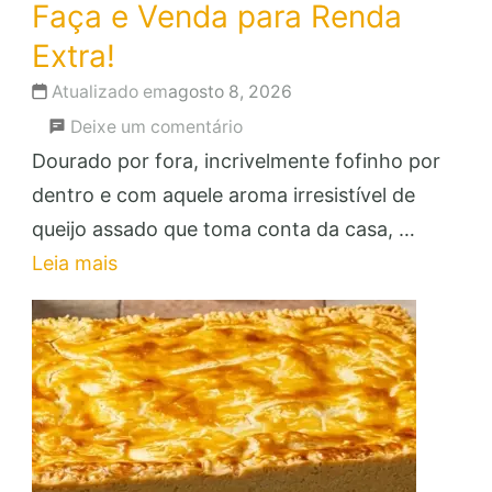
Faça e Venda para Renda
Extra!
Atualizado em
agosto 8, 2026
em
Deixe um comentário
Pão
Dourado por fora, incrivelmente fofinho por
de
dentro e com aquele aroma irresistível de
Queijo
queijo assado que toma conta da casa, …
de
Leia mais
Assadeira:
Faça
e
Venda
para
Renda