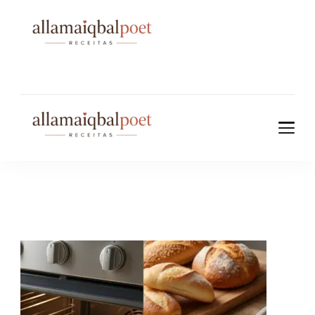
allamaiqbalpo
et.com
allamaiqbalpo
et.com