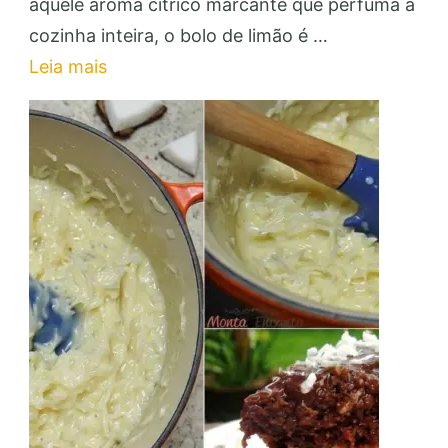
de
aquele aroma cítrico marcante que perfuma a
Limão
cozinha inteira, o bolo de limão é …
Fofinho:
Leia mais
Faça
e
Venda
para
Renda
Extra!