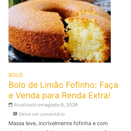
BOLO
Bolo de Limão Fofinho: Faça
e Venda para Renda Extra!
Atualizado em
agosto 8, 2026
em
Deixe um comentário
Bolo
Massa leve, incrivelmente fofinha e com