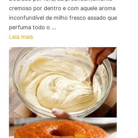
de
cremoso por dentro e com aquele aroma
Milho
inconfundível de milho fresco assado que
de
perfuma todo o …
Assadeira:
Leia mais
Faça
e
Venda
para
Renda
Extra!