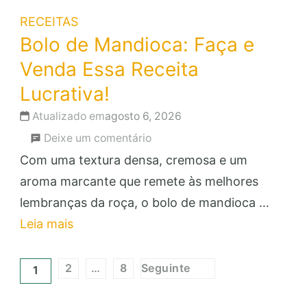
RECEITAS
Bolo de Mandioca: Faça e
Venda Essa Receita
Lucrativa!
Atualizado em
agosto 6, 2026
em
Deixe um comentário
Bolo
Com uma textura densa, cremosa e um
de
aroma marcante que remete às melhores
Mandioca:
lembranças da roça, o bolo de mandioca …
Faça
Leia mais
e
Paginação
Venda
2
…
8
Seguinte
1
Página
Página
Página
de
Essa