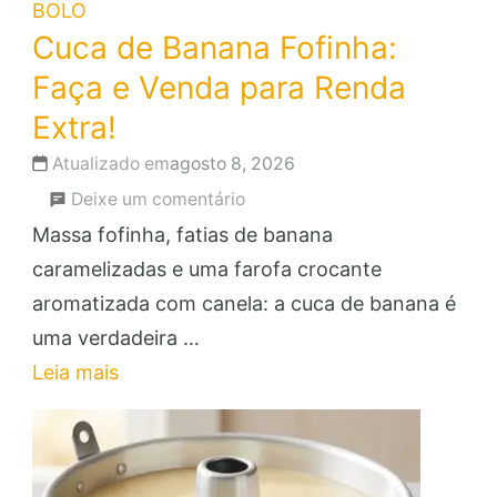
BOLO
Cuca de Banana Fofinha:
Faça e Venda para Renda
Extra!
Atualizado em
agosto 8, 2026
em
Deixe um comentário
Cuca
Massa fofinha, fatias de banana
de
caramelizadas e uma farofa crocante
Banana
aromatizada com canela: a cuca de banana é
Fofinha:
uma verdadeira …
Faça
Leia mais
e
Venda
para