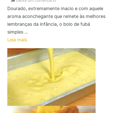
em
Deixe um comentário
Bolo
Dourado, extremamente macio e com aquele
de
aroma aconchegante que remete às melhores
Fubá
lembranças da infância, o bolo de fubá
Simples:
simples …
Faça
Leia mais
e
Venda
para
Renda
Extra!