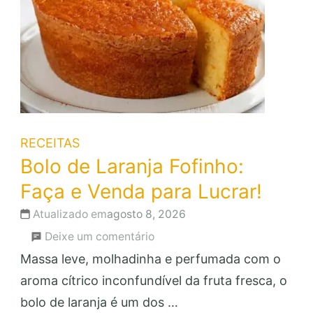
RECEITAS
Bolo de Laranja Fofinho:
Faça e Venda para Lucrar!
Atualizado em
agosto 8, 2026
em
Deixe um comentário
Bolo
Massa leve, molhadinha e perfumada com o
de
aroma cítrico inconfundível da fruta fresca, o
Laranja
bolo de laranja é um dos …