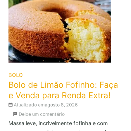
BOLO
Bolo de Limão Fofinho: Faça
e Venda para Renda Extra!
Atualizado em
agosto 8, 2026
em
Deixe um comentário
Bolo
Massa leve, incrivelmente fofinha e com