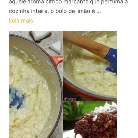
de
aquele aroma cítrico marcante que perfuma a
Limão
cozinha inteira, o bolo de limão é …
Fofinho:
Leia mais
Faça
e
Venda
para
Renda
Extra!