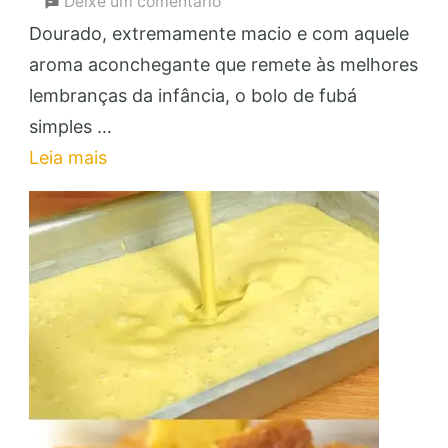
em
Deixe um comentário
Bolo
Dourado, extremamente macio e com aquele
de
aroma aconchegante que remete às melhores
Fubá
lembranças da infância, o bolo de fubá
Simples:
simples …
Faça
Leia mais
e
Venda
para
Renda
Extra!