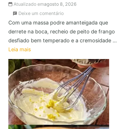
Atualizado em
agosto 8, 2026
em
Deixe um comentário
Empadão
Com uma massa podre amanteigada que
de
derrete na boca, recheio de peito de frango
Frango
desfiado bem temperado e a cremosidade …
com
Leia mais
Requeijão:
Faça
e
Venda
para
Lucrar!