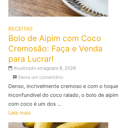
RECEITAS
Bolo de Aipim com Coco
Cremosão: Faça e Venda
para Lucrar!
Atualizado em
agosto 8, 2026
em
Deixe um comentário
Bolo
Denso, incrivelmente cremoso e com o toque
de
inconfundível do coco ralado, o bolo de aipim
Aipim
com coco é um dos …
com
Leia mais
Coco