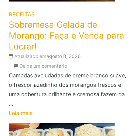
RECEITAS
Sobremesa Gelada de
Morango: Faça e Venda para
Lucrar!
Atualizado em
agosto 8, 2026
em
Deixe um comentário
Sobremesa
Camadas aveludadas de creme branco suave,
Gelada
o frescor azedinho dos morangos frescos e
de
uma cobertura brilhante e cremosa fazem da
Morango:
…
Faça
Leia mais
e
Venda