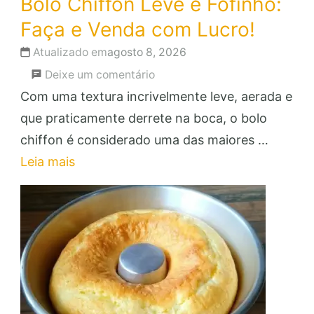
Bolo Chiffon Leve e Fofinho:
Faça e Venda com Lucro!
Atualizado em
agosto 8, 2026
em
Deixe um comentário
Bolo
Com uma textura incrivelmente leve, aerada e
Chiffon
que praticamente derrete na boca, o bolo
Leve
chiffon é considerado uma das maiores …
e
Leia mais
Fofinho:
Faça
e
Venda
com
Lucro!