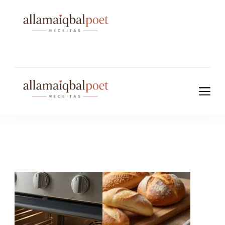
allamaiqbalpo
et.com
allamaiqbalpo
et.com