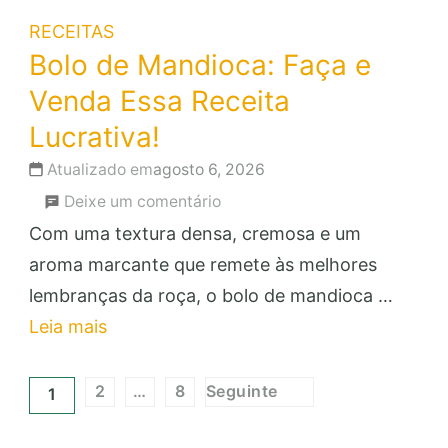
RECEITAS
Bolo de Mandioca: Faça e
Venda Essa Receita
Lucrativa!
Atualizado em
agosto 6, 2026
em
Deixe um comentário
Bolo
Com uma textura densa, cremosa e um
de
aroma marcante que remete às melhores
Mandioca:
lembranças da roça, o bolo de mandioca …
Faça
Leia mais
e
Paginação
Venda
2
…
8
Seguinte
1
Página
Página
Página
de
Essa