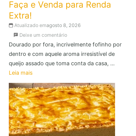
Faça e Venda para Renda
Extra!
Atualizado em
agosto 8, 2026
em
Deixe um comentário
Pão
Dourado por fora, incrivelmente fofinho por
de
dentro e com aquele aroma irresistível de
Queijo
queijo assado que toma conta da casa, …
de
Leia mais
Assadeira:
Faça
e
Venda
para
Renda