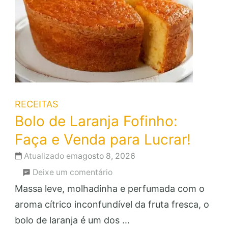
RECEITAS
Bolo de Laranja Fofinho:
Faça e Venda para Lucrar!
Atualizado em
agosto 8, 2026
em
Deixe um comentário
Bolo
Massa leve, molhadinha e perfumada com o
de
aroma cítrico inconfundível da fruta fresca, o
Laranja
bolo de laranja é um dos …