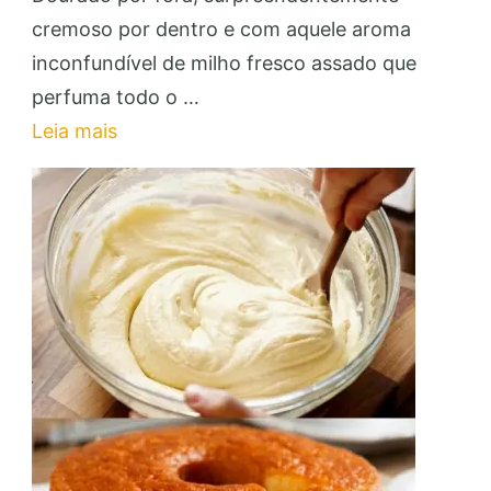
de
cremoso por dentro e com aquele aroma
Milho
inconfundível de milho fresco assado que
de
perfuma todo o …
Assadeira:
Leia mais
Faça
e
Venda
para
Renda
Extra!