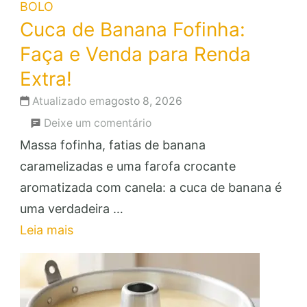
BOLO
Cuca de Banana Fofinha:
Faça e Venda para Renda
Extra!
Atualizado em
agosto 8, 2026
em
Deixe um comentário
Cuca
Massa fofinha, fatias de banana
de
caramelizadas e uma farofa crocante
Banana
aromatizada com canela: a cuca de banana é
Fofinha:
uma verdadeira …
Faça
Leia mais
e
Venda
para