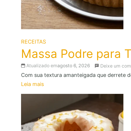
RECEITAS
Massa Podre para T
Atualizado em
agosto 6, 2026
Deixe um com
Com sua textura amanteigada que derrete de
Leia mais