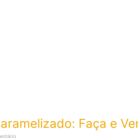
Venda
para
Renda
Extra!
aramelizado: Faça e Ven
em
entário