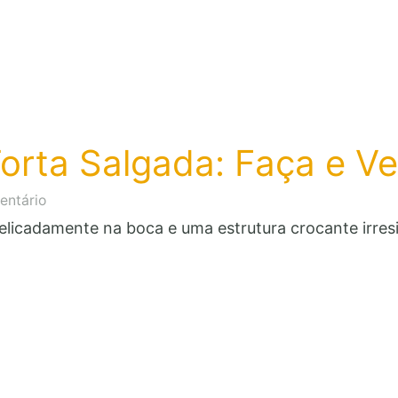
orta Salgada: Faça e V
em
entário
Massa
licadamente na boca e uma estrutura crocante irresi
Podre
para
Torta
Salgada:
Faça
e