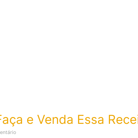
aça e Venda Essa Recei
em
entário