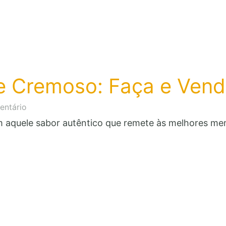
e Cremoso: Faça e Vend
em
entário
Suco
 aquele sabor autêntico que remete às melhores me
de
Milho
Verde
Cremoso:
Faça
e