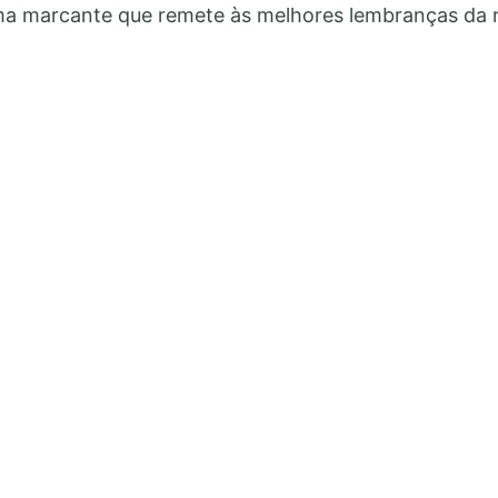
Bolo
a marcante que remete às melhores lembranças da r
de
Mandioca:
Faça
e
Venda
Essa
Receita
Lucrativa!