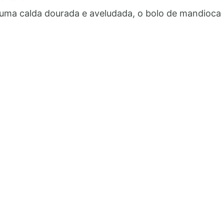
Bolo
a calda dourada e aveludada, o bolo de mandioca c
de
Mandioca
Caramelizado:
Faça
e
Venda
Essa
Delícia!