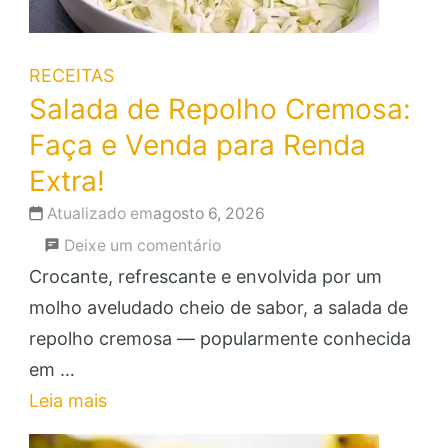
RECEITAS
Salada de Repolho Cremosa:
Faça e Venda para Renda
Extra!
Atualizado em
agosto 6, 2026
em
Deixe um comentário
Salada
Crocante, refrescante e envolvida por um
de
molho aveludado cheio de sabor, a salada de
Repolho
repolho cremosa — popularmente conhecida
Cremosa:
em …
Faça
Leia mais
e