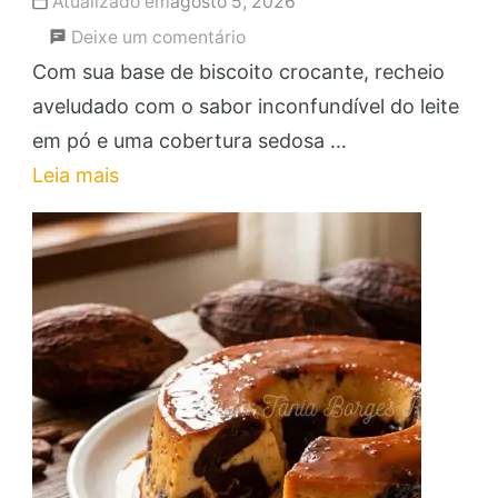
Atualizado em
agosto 5, 2026
em
Deixe um comentário
Torta
Com sua base de biscoito crocante, recheio
Cheesecake
aveludado com o sabor inconfundível do leite
de
em pó e uma cobertura sedosa …
Leite
Leia mais
Ninho:
Faça
e
Venda
com
Lucro!