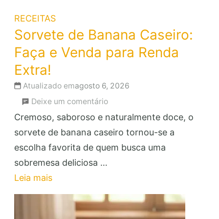
RECEITAS
Sorvete de Banana Caseiro:
Faça e Venda para Renda
Extra!
Atualizado em
agosto 6, 2026
em
Deixe um comentário
Sorvete
Cremoso, saboroso e naturalmente doce, o
de
sorvete de banana caseiro tornou-se a
Banana
escolha favorita de quem busca uma
Caseiro:
sobremesa deliciosa …
Faça
Leia mais
e
Venda