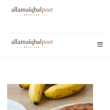
allamaiqbalpo
et.com
allamaiqbalpo
et.com