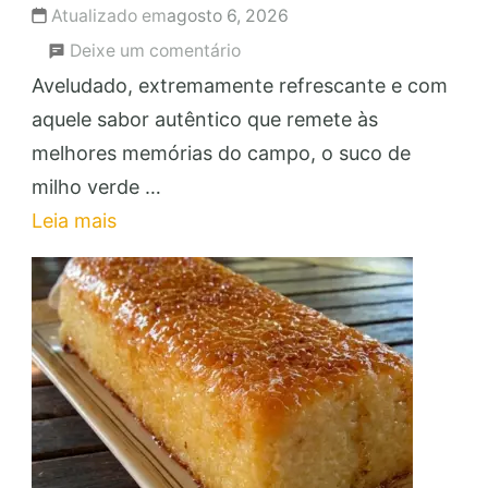
Atualizado em
agosto 6, 2026
em
Deixe um comentário
Suco
Aveludado, extremamente refrescante e com
de
aquele sabor autêntico que remete às
Milho
melhores memórias do campo, o suco de
Verde
milho verde …
Cremoso:
Leia mais
Faça
e
Venda
para
Renda
Extra!