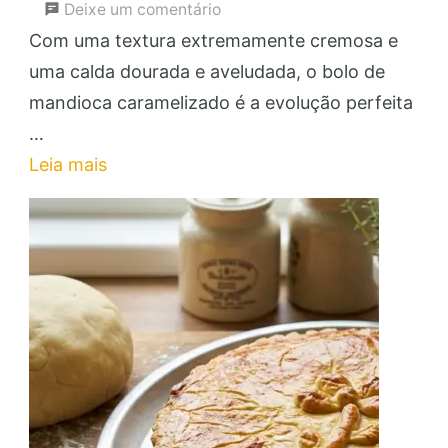
em
Deixe um comentário
Bolo
Com uma textura extremamente cremosa e
de
uma calda dourada e aveludada, o bolo de
Mandioca
mandioca caramelizado é a evolução perfeita
Caramelizado:
…
Faça
Leia mais
e
Venda
Essa
Delícia!