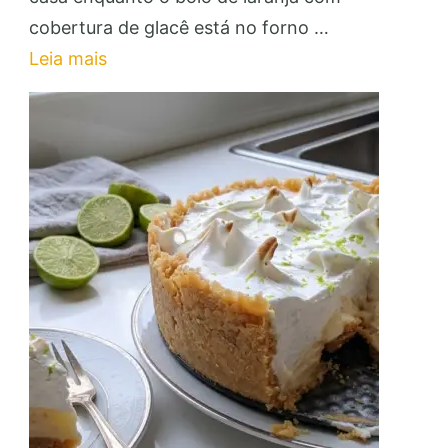
Laranja
cobertura de glacê está no forno …
com
Leia mais
Cobertura
de
Glacê:
Faça
e
Venda!