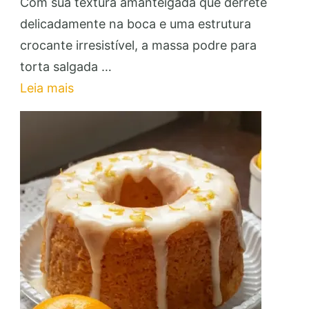
Massa
Com sua textura amanteigada que derrete
Podre
delicadamente na boca e uma estrutura
para
crocante irresistível, a massa podre para
Torta
torta salgada …
Salgada:
Leia mais
Faça
e
Venda
com
Lucro!