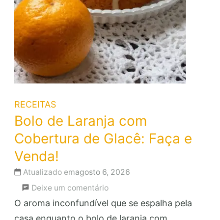
RECEITAS
Bolo de Laranja com
Cobertura de Glacê: Faça e
Venda!
Atualizado em
agosto 6, 2026
em
Deixe um comentário
Bolo
O aroma inconfundível que se espalha pela
de
casa enquanto o bolo de laranja com