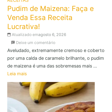
RECEITAS
Pudim de Maizena: Faça e
Venda Essa Receita
Lucrativa!
Atualizado em
agosto 6, 2026
em
Deixe um comentário
Pudim
Aveludado, extremamente cremoso e coberto
de
por uma calda de caramelo brilhante, o pudim
Maizena:
de maizena é uma das sobremesas mais …
Faça
Leia mais
e
Venda
Essa
Receita