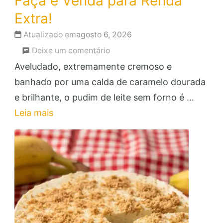
Faça e Venda para Renda
Extra!
Atualizado em
agosto 6, 2026
em
Deixe um comentário
Pudim
Aveludado, extremamente cremoso e
de
banhado por uma calda de caramelo dourada
Leite
e brilhante, o pudim de leite sem forno é …
Sem
Leia mais
Forno:
Faça
e
Venda
para
Renda
Extra!