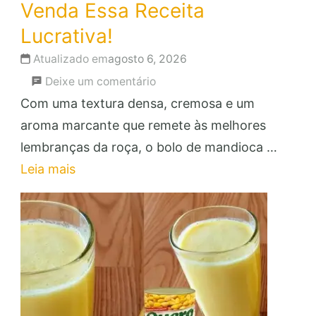
Venda Essa Receita
Lucrativa!
Atualizado em
agosto 6, 2026
em
Deixe um comentário
Bolo
Com uma textura densa, cremosa e um
de
aroma marcante que remete às melhores
Mandioca:
lembranças da roça, o bolo de mandioca …
Faça
Leia mais
e
Venda
Essa
Receita
Lucrativa!