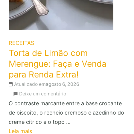
RECEITAS
Torta de Limão com
Merengue: Faça e Venda
para Renda Extra!
Atualizado em
agosto 6, 2026
em
Deixe um comentário
Torta
O contraste marcante entre a base crocante
de
de biscoito, o recheio cremoso e azedinho do
Limão
creme cítrico e o topo …
com
Leia mais